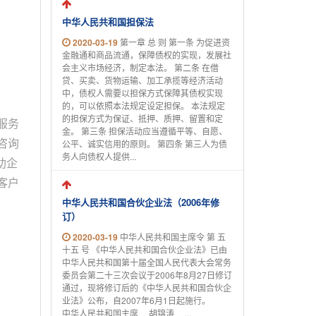
中华人民共和国担保法
2020-03-19
第一章 总 则 第一条 为促进资
金融通和商品流通，保障债权的实现，发展社
会主义市场经济，制定本法。 第二条 在借
贷、买卖、货物运输、加工承揽等经济活动
中，债权人需要以担保方式保障其债权实现
的，可以依照本法规定设定担保。 本法规定
的担保方式为保证、抵押、质押、留置和定
服务
金。 第三条 担保活动应当遵循平等、自愿、
咨询
公平、诚实信用的原则。 第四条 第三人为债
务人向债权人提供...
助企
客户
中华人民共和国合伙企业法（2006年修
订）
2020-03-19
中华人民共和国主席令 第 五
十五 号 《中华人民共和国合伙企业法》已由
中华人民共和国第十届全国人民代表大会常务
委员会第二十三次会议于2006年8月27日修订
通过，现将修订后的《中华人民共和国合伙企
业法》公布，自2007年6月1日起施行。
中华人民共和国主席 胡锦涛 ...